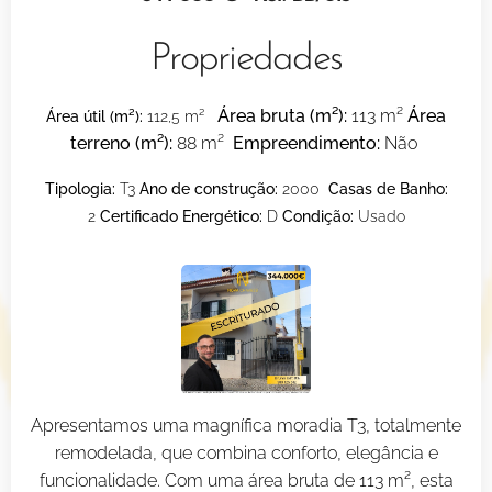
Propriedades
Área bruta (m²)
:
113 m²
Área
Área útil (m²)
:
112,5 m²
terreno (m²)
:
88 m²
Empreendimento:
Não
Tipologia:
T3
Ano de construção:
2000
Casas de Banho:
2
Certificado Energético:
D
Condição:
Usado
Apresentamos uma magnífica moradia T3, totalmente
remodelada, que combina conforto, elegância e
funcionalidade. Com uma área bruta de 113 m², esta