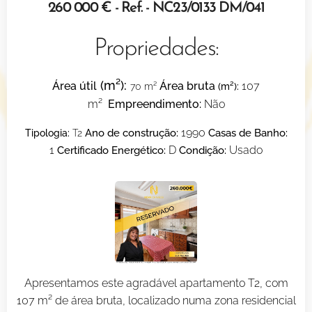
260 000 € - Ref. - NC23/0133 DM/041
Propriedades:
(m²)
:
Áre
a útil
Áre
a bruta
107
70 m²
(m²)
:
m²
Empreendimento:
Não
Ano de construção:
1990
Casas de Banho:
Tipologia:
T2
1
Certificado Energético:
D
Condição:
Usado
Apresentamos este agradável apartamento T2, com
107 m² de área bruta, localizado numa zona residencial