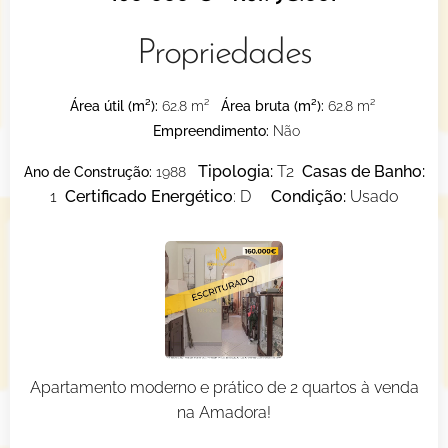
Propriedades
Área útil (m²)
:
62.8 m²
Área bruta (m²)
:
62.8 m²
Empreendimento:
Não
Tipologia:
T2
Casas de Banho:
Ano de Construção:
1988
1
Certificado Energético
: D
Condição:
Usado
Apartamento moderno e prático de 2 quartos à venda
na Amadora!